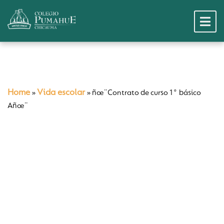
Home
Vida escolar
»
»
ñœ¨Contrato de curso 1° básico
Añœ¨