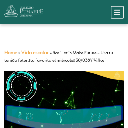
Home
Vida escolar
»
»
ñœ¨Let´s Make Future – Usa tu
tenida futurista favorita el miércoles 30/03ðŸ‘¾ñœ¨