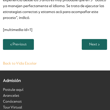
experiencia desde los 3 años es muy probable que en 5° básico
ya manejen perfectamente el idioma. Se trata de ejecutar las
estrategias correctas y estamos acá para acompañar este
proceso”, indicó.
[multimedia id=1]
Previous
Next
Back to Vida Escolar
Admisión
Postule aquí
Aranceles
Conócenos
Tour Virtual