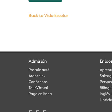
Back to Vida Escolar
Admisión
Enlac
Postule aquí
Aprendi
Aranceles
Salvag
Conócenos
Perspe
Tour Virtual
Biling
Pago en línea
Inglés 
Notici