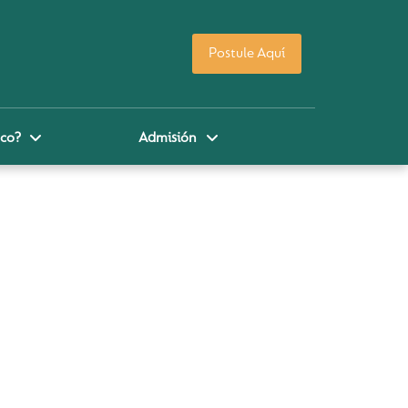
Postule Aquí
co?
Admisión