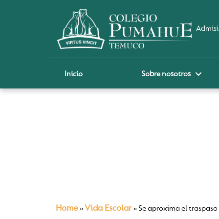
Admisi
Inicio
Sobre nosotros
P
A
Pi
Sch
Re
Ci
Home
Vida Escolar
»
»
Se aproxima el traspaso