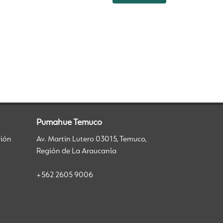
Pumahue Temuco
ción
Av. Martin Lutero 03015, Temuco,
Región de La Araucanía
+562 2605 9006