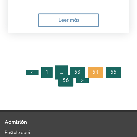
Leer más
<
1
53
54
55
…
56
>
Admisión
Postule aquí